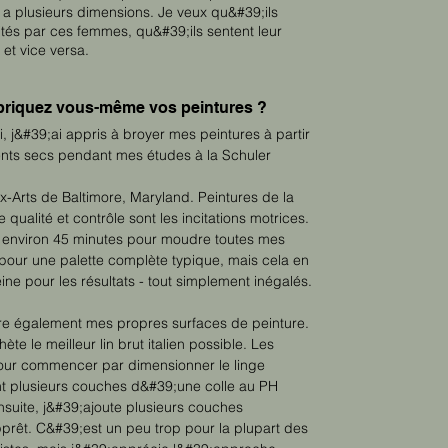
 a plusieurs dimensions. Je veux qu&#39;ils
sités par ces femmes, qu&#39;ils sentent leur
et vice versa.
briquez vous-même vos peintures ?
, j&#39;ai appris à broyer mes peintures à partir
nts secs pendant mes études à la Schuler
-Arts de Baltimore, Maryland. Peintures de la
e qualité et
contrôle sont les incitations motrices.
t environ 45 minutes pour moudre toutes mes
pour une palette complète typique, mais cela en
eine pour les résultats - tout simplement inégalés.
re également mes propres surfaces de peinture.
te le meilleur lin brut italien possible. Les
our commencer par dimensionner le linge
nt plusieurs couches d&#39;une colle au PH
nsuite, j&#39;ajoute plusieurs couches
rêt. C&#39;est un peu trop pour la plupart des