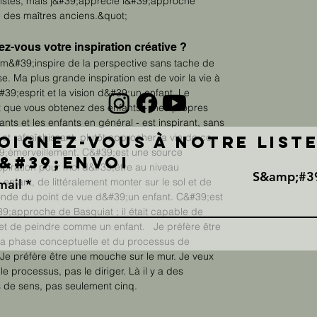
tistes, mais j&#39;apprécie l&#39;approche
e des maîtres anciens.&quot;
z-vous votre inspiration créative ?
m&#39;inspire de la perspective sans tache de
se. Ma plus grande inspiration est de voir la vie à
&#39;esprit et la vision d&#39;un enfant. Le
t que vous obtenez des enfants - mes propres
ants et les enfants en général - est inspirant, sans
et rafraîchissant. plutôt approcher la vie de ce
oignez-vous à notre list
39;émerveillement. C&#39;est une source
&#39;envoi
piration pour moi d&#39;être au niveau
S&amp;#3
enfant, de littéralement monter sur le sol et de
mail
onde du point de vue d&#39;un enfant. C&#39;est
39;approche de Basquiat ; il était capable de
 et de peindre comme un enfant. Je préfère être
 la phase conceptuelle et du processus de
 Je préfère être une mouche sur le mur. Je veux
le processus, pas le diriger. Là il y a des
 de sens, pas seulement cinq.