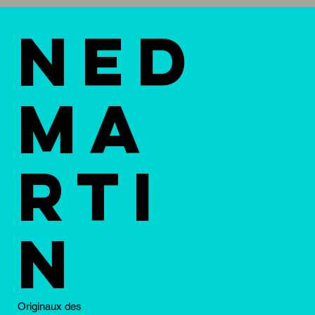
Ned
Ma
rti
n
Originaux des