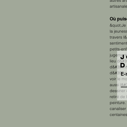
autres ar
artisanal
Où puise
&quot;Je 
la jeunes
travers l
sentimen
petits-enf
jugement 
J
lieu d&#
d
d&#39;ins
d&#39;un 
E-
voir le m
aussi l&#
dessiner
retiré de
peinture.
canaliser 
centaines