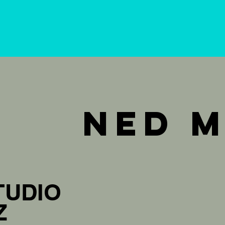
Ned 
TUDIO
Z