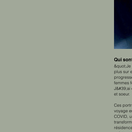
Qui sont
&quot;Je 
plus sur 
progresse
femmes fo
J&#39;ai 
et soeur.
Ces port
voyage en
COVID, u
transform
résidence