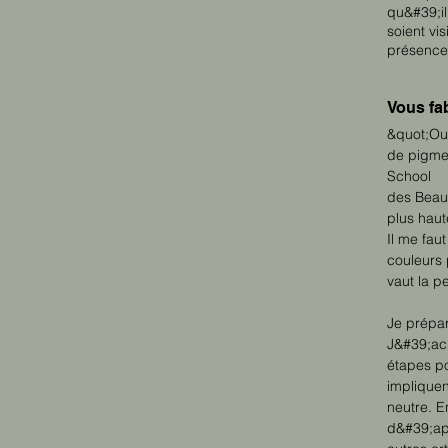
qu&#39;il
soient vi
présence 
Vous fa
&quot;Oui
de pigme
School
des Beaux
plus haut
Il me fau
couleurs 
vaut la p
Je prépa
J&#39;achè
étapes p
implique
neutre. E
d&#39;app