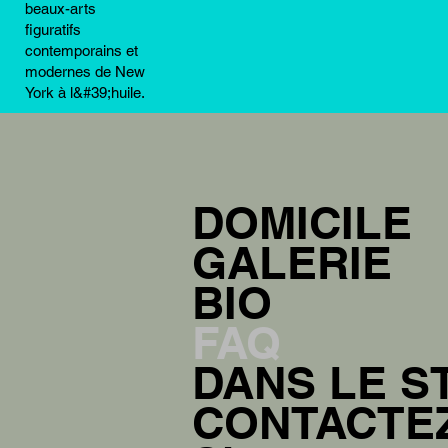
beaux-arts
figuratifs
contemporains et
modernes de New
York à l&#39;huile.
DOMICILE
GALERIE
BIO
FAQ
DANS LE S
CONTACTE