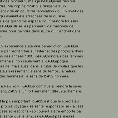
et des pinceaux, mais je n&#39;avais rien sur
dre. Ma copine m&#39;a dirigé vers un
nt vide en cours de rénovation - où il y avait des
qui avaient été arrachées de la cuisine.
is ce grand bel espace pour peindre tous les
 j&#39;ai utilisé les panneaux de masonite de
oire pour peindre dessus, ce qui tiendrait dans
e.
39;expérience a été une bénédiction. J&#39;ai
 par rechercher sur Internet des photographies
s des années 1800. J&#39;honorais ces femmes
 ramenais, non seulement à l&#39;époque
aine, mais aussi dans le futur. Je voulais que les
ateurs ressentent le sens du temps, la nature
des femmes et le sens de l&#39;honneur.
 à New York, j&#39;ai continué à peindre la série.
ent, j&#39;ai un fort sentiment d&#39;éphémère.
t le plus important, c&#39;est que le spectateur
 propre voyage - se sente responsabilisé - ait ses
dées et réactions - soit ouvert à être emporté par
et sente que le temps n&#39;est pas linéaire ;