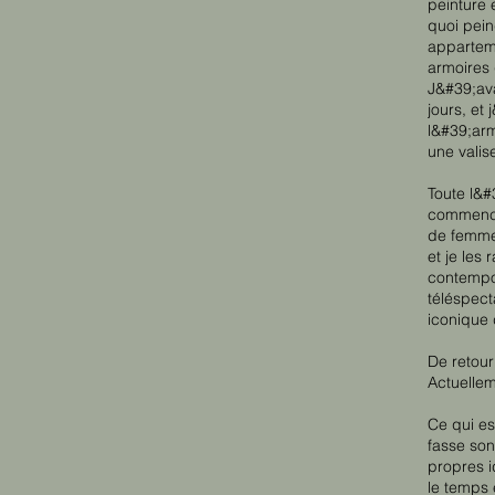
peinture 
quoi pein
apparteme
armoires 
J&#39;ava
jours, et
l&#39;arm
une valis
Toute l&#
commencé
de femme
et je les
contempor
téléspect
iconique 
De retour
Actuellem
Ce qui es
fasse son
propres i
le temps 